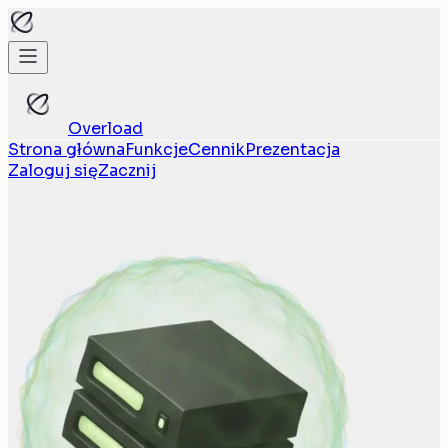
Overload
Strona główna
Funkcje
Cennik
Prezentacja
Zaloguj się
Zacznij