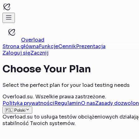
Overload
Strona główna
Funkcje
Cennik
Prezentacja
Zaloguj się
Zacznij
Choose Your Plan
Select the perfect plan for your load testing needs
Overload.su. Wszelkie prawa zastrzeżone.
Polityka prywatności
Regulamin
O nas
Zasady dozwolon
🇵🇱 Polski
Overload.su to usługa testów obciążeniowych działając
stabilność Twoich systemów.